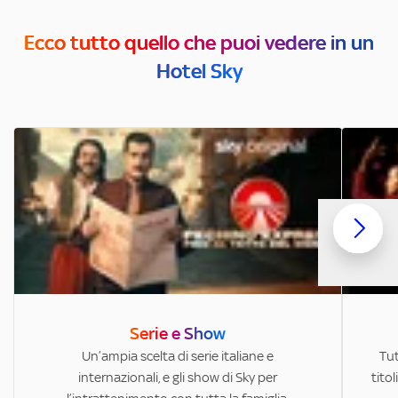
Ecco tutto quello che puoi vedere in un
Hotel Sky
Serie e Show
Un’ampia scelta di serie italiane e
Tut
internazionali, e gli show di Sky per
titol