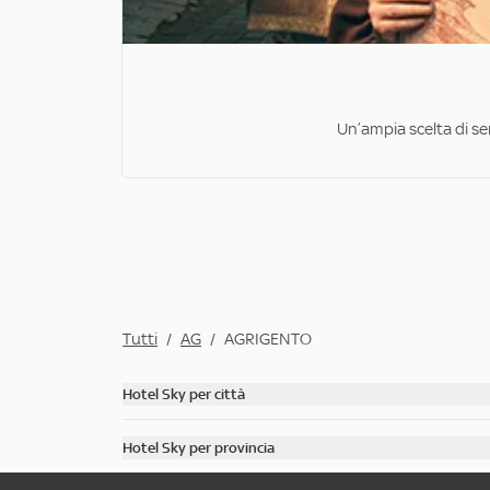
Un’ampia scelta di ser
Tutti
/
AG
/
AGRIGENTO
Hotel Sky per città
Scopri tutti gli hotel di Roma
Hotel Sky per provincia
Scopri tutti gli hotel di Venezia
Scopri tutti gli hotel in provincia di Milano
Scopri tutti gli hotel di Rimini