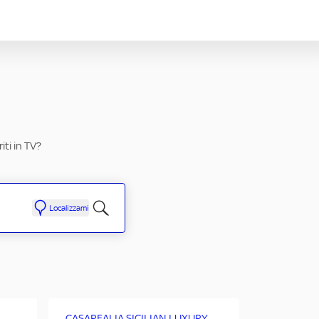
ti in TV?
Localizzami
CASAREALIA SICILIAN LUXURY