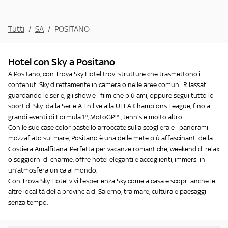
Tutti
/
SA
/
POSITANO
Hotel con Sky a Positano
A Positano, con Trova Sky Hotel trovi strutture che trasmettono i
contenuti Sky direttamente in camera o nelle aree comuni. Rilassati
guardando le serie, gli show e i film che più ami, oppure segui tutto lo
sport di Sky: dalla Serie A Enilive alla UEFA Champions League, fino ai
grandi eventi di Formula 1®, MotoGP™ , tennis e molto altro.
Con le sue case color pastello arroccate sulla scogliera e i panorami
mozzafiato sul mare, Positano è una delle mete più affascinanti della
Costiera Amalfitana. Perfetta per vacanze romantiche, weekend di relax
o soggiorni di charme, offre hotel eleganti e accoglienti, immersi in
un’atmosfera unica al mondo.
Con Trova Sky Hotel vivi l’esperienza Sky come a casa e scopri anche le
altre località della
provincia di Salerno
, tra mare, cultura e paesaggi
senza tempo.