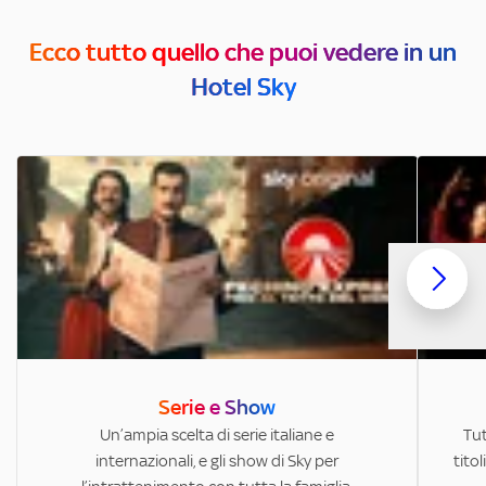
Ecco tutto quello che puoi vedere in un
Hotel Sky
Serie e Show
Un’ampia scelta di serie italiane e
Tut
internazionali, e gli show di Sky per
titol