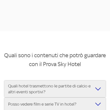
Quali sono i contenuti che potrò guardare
con il Prova Sky Hotel
Quali hotel trasmettono le partite di calcio e
altri eventi sportivi?
Se cerchi un hotel dove poter vedere le partite di Serie A,
Posso vedere film e serie TV in hotel?
UEFA Champions League, Formula 1®, MotoGP™ e tutto lo