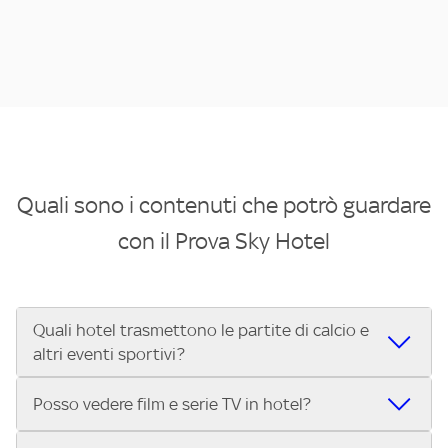
Quali sono i contenuti che potrò guardare
con il Prova Sky Hotel
Quali hotel trasmettono le partite di calcio e
altri eventi sportivi?
Se cerchi un hotel dove poter vedere le partite di Serie A,
Posso vedere film e serie TV in hotel?
UEFA Champions League, Formula 1®, MotoGP™ e tutto lo
sport di Sky, Trova Hotel ti aiuta a individuarlo in pochi