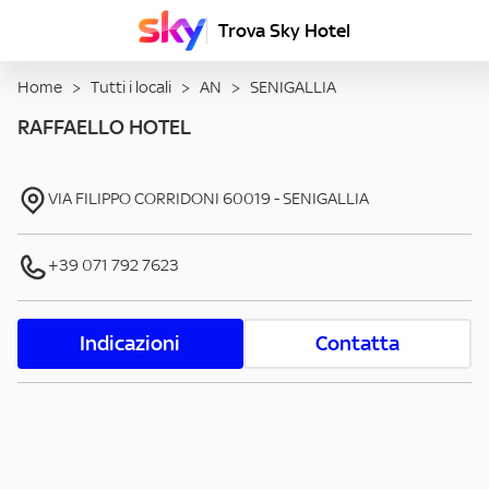
Trova Sky Hotel
Home
>
Tutti i locali
>
AN
>
SENIGALLIA
RAFFAELLO HOTEL
VIA FILIPPO CORRIDONI
60019
-
SENIGALLIA
+39 071 792 7623
Indicazioni
Contatta