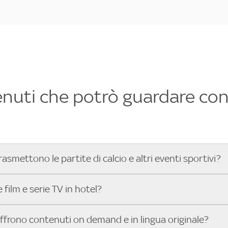
enuti che potrò guardare con 
rasmettono le partite di calcio e altri eventi sportivi?
hotel dove poter vedere le partite di Serie A, UEFA Champion
film e serie TV in hotel?
toGP™ e tutto lo sport di Sky, Trova Hotel ti aiuta a individ
sci il tuo indirizzo nella barra di ricerca e scopri subito l'hot
che hanno Sky in camera offrono una vasta selezione di film ita
offrono contenuti on demand e in lingua originale?
gli eventi sportivi.