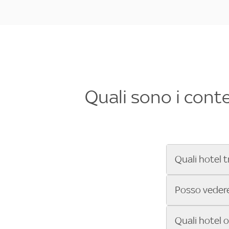
Quali sono i cont
Quali hotel t
Se cerchi un 
Posso vedere 
Formula 1®, Mo
secondi! Inseri
Sì, gli hotel 
Quali hotel 
che trasmette 