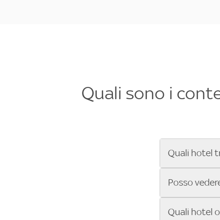
Quali sono i cont
Quali hotel t
Se cerchi un 
Posso vedere 
Formula 1®, Mo
secondi! Inseri
Sì, gli hotel 
Quali hotel 
che trasmette 