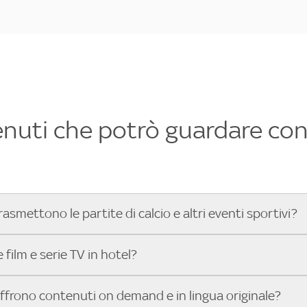
enuti che potrò guardare con 
rasmettono le partite di calcio e altri eventi sportivi?
hotel dove poter vedere le partite di Serie A, UEFA Champion
film e serie TV in hotel?
toGP™ e tutto lo sport di Sky, Trova Hotel ti aiuta a individ
sci il tuo indirizzo nella barra di ricerca e scopri subito l'hot
che hanno Sky in camera offrono una vasta selezione di film ita
offrono contenuti on demand e in lingua originale?
gli eventi sportivi.