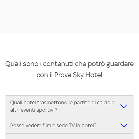
Quali sono i contenuti che potrò guardare
con il Prova Sky Hotel
Quali hotel trasmettono le partite di calcio e
altri eventi sportivi?
Se cerchi un hotel dove poter vedere le partite di Serie A,
Posso vedere film e serie TV in hotel?
UEFA Champions League, Formula 1®, MotoGP™ e tutto lo
sport di Sky, Trova Hotel ti aiuta a individuarlo in pochi