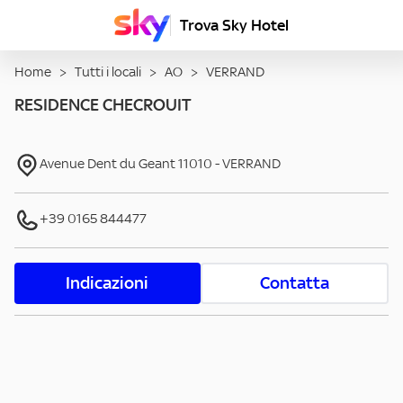
Trova Sky Hotel
Home
>
Tutti i locali
>
AO
>
VERRAND
RESIDENCE CHECROUIT
Avenue Dent du Geant
11010
-
VERRAND
+39 0165 844477
Indicazioni
Contatta