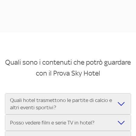
Quali sono i contenuti che potrò guardare
con il Prova Sky Hotel
Quali hotel trasmettono le partite di calcio e
altri eventi sportivi?
Se cerchi un hotel dove poter vedere le partite di Serie A,
Posso vedere film e serie TV in hotel?
UEFA Champions League, Formula 1®, MotoGP™ e tutto lo
sport di Sky, Trova Hotel ti aiuta a individuarlo in pochi