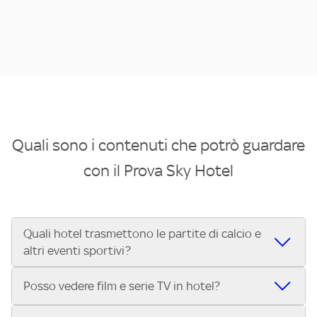
Quali sono i contenuti che potrò guardare
con il Prova Sky Hotel
Quali hotel trasmettono le partite di calcio e
altri eventi sportivi?
Se cerchi un hotel dove poter vedere le partite di Serie A,
Posso vedere film e serie TV in hotel?
UEFA Champions League, Formula 1®, MotoGP™ e tutto lo
sport di Sky, Trova Hotel ti aiuta a individuarlo in pochi