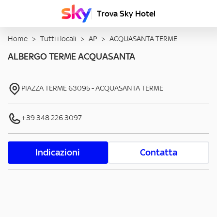
Trova Sky Hotel
Home
>
Tutti i locali
>
AP
>
ACQUASANTA TERME
ALBERGO TERME ACQUASANTA
PIAZZA TERME
63095
-
ACQUASANTA TERME
+39 348 226 3097
Indicazioni
Contatta