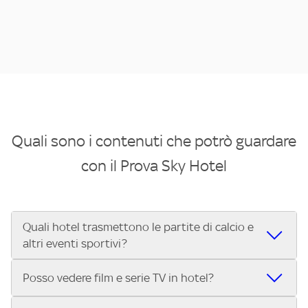
Quali sono i contenuti che potrò guardare
con il Prova Sky Hotel
Quali hotel trasmettono le partite di calcio e
altri eventi sportivi?
Se cerchi un hotel dove poter vedere le partite di Serie A,
Posso vedere film e serie TV in hotel?
UEFA Champions League, Formula 1®, MotoGP™ e tutto lo
sport di Sky, Trova Hotel ti aiuta a individuarlo in pochi