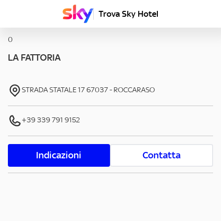
Trova Sky Hotel
0
LA FATTORIA
STRADA STATALE 17
67037
-
ROCCARASO
+39 339 791 9152
Indicazioni
Contatta