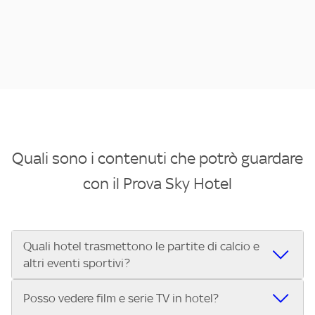
Quali sono i contenuti che potrò guardare
con il Prova Sky Hotel
Quali hotel trasmettono le partite di calcio e
altri eventi sportivi?
Se cerchi un hotel dove poter vedere le partite di Serie A,
Posso vedere film e serie TV in hotel?
UEFA Champions League, Formula 1®, MotoGP™ e tutto lo