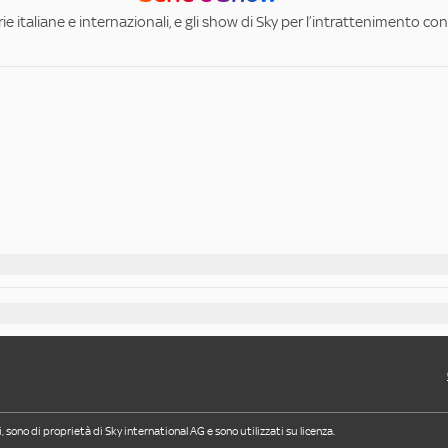
ie italiane e internazionali, e gli show di Sky per l’intrattenimento con 
i, sono di proprietà di Sky international AG e sono utilizzati su licenza.