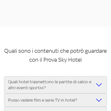
Quali sono i contenuti che potrò guardare
con il Prova Sky Hotel
Quali hotel trasmettono le partite di calcio e
altri eventi sportivi?
Se cerchi un hotel dove poter vedere le partite di Serie A,
Posso vedere film e serie TV in hotel?
UEFA Champions League, Formula 1®, MotoGP™ e tutto lo
sport di Sky, Trova Hotel ti aiuta a individuarlo in pochi