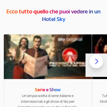
Ecco tutto quello che puoi vedere in un
Hotel Sky
Serie e Show
Un’ampia scelta di serie italiane e
Tut
internazionali, e gli show di Sky per
titol