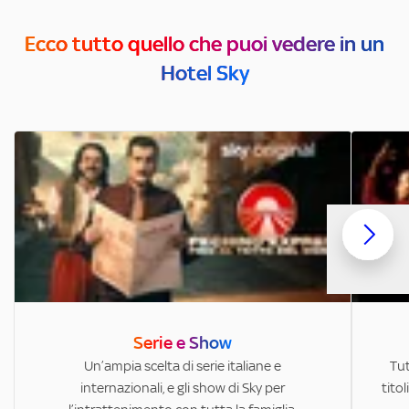
Ecco tutto quello che puoi vedere in un
Hotel Sky
Serie e Show
Un’ampia scelta di serie italiane e
Tut
internazionali, e gli show di Sky per
titol