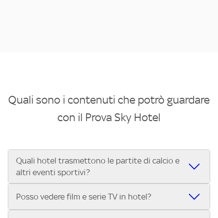
Quali sono i contenuti che potrò guardare
con il Prova Sky Hotel
Quali hotel trasmettono le partite di calcio e
altri eventi sportivi?
Se cerchi un hotel dove poter vedere le partite di Serie A,
Posso vedere film e serie TV in hotel?
UEFA Champions League, Formula 1®, MotoGP™ e tutto lo
sport di Sky, Trova Hotel ti aiuta a individuarlo in pochi