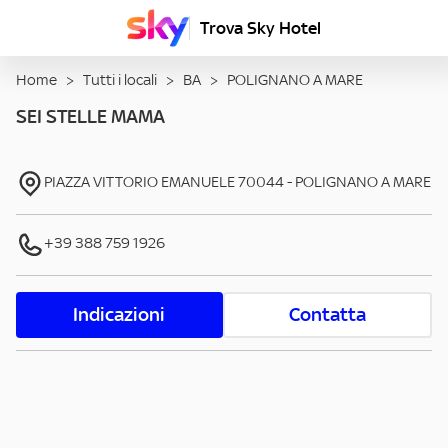
Trova Sky Hotel
Home
>
Tutti i locali
>
BA
>
POLIGNANO A MARE
SEI STELLE MAMA
PIAZZA VITTORIO EMANUELE
70044
-
POLIGNANO A MARE
+39 388 759 1926
Indicazioni
Contatta