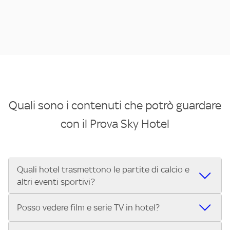
Quali sono i contenuti che potrò guardare
con il Prova Sky Hotel
Quali hotel trasmettono le partite di calcio e
altri eventi sportivi?
Se cerchi un hotel dove poter vedere le partite di Serie A,
Posso vedere film e serie TV in hotel?
UEFA Champions League, Formula 1®, MotoGP™ e tutto lo
sport di Sky, Trova Hotel ti aiuta a individuarlo in pochi