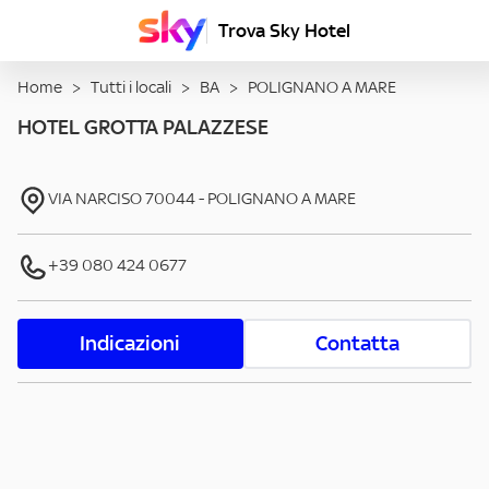
Trova Sky Hotel
Home
>
Tutti i locali
>
BA
>
POLIGNANO A MARE
HOTEL GROTTA PALAZZESE
VIA NARCISO
70044
-
POLIGNANO A MARE
+39 080 424 0677
Indicazioni
Contatta