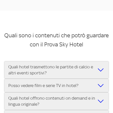
Quali sono i contenuti che potrò guardare
con il Prova Sky Hotel
Quali hotel trasmettono le partite di calcio e
altri eventi sportivi?
Se cerchi un hotel dove poter vedere le partite di Serie A,
Posso vedere film e serie TV in hotel?
UEFA Champions League, Formula 1®, MotoGP™ e tutto lo
sport di Sky, Trova Hotel ti aiuta a individuarlo in pochi
Quali hotel offrono contenuti on demand e in
Sì, gli hotel che hanno Sky in camera offrono una vasta
secondi! Inserisci il tuo indirizzo nella barra di ricerca e
lingua originale?
selezione di film italiani e internazionali, le serie TV più
scopri subito l'hotel più vicino che trasmette gli eventi
attese e gli show più amati, anche on demand e in lingua