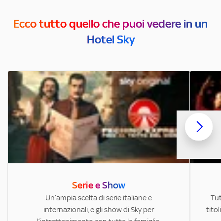
Ecco tutto quello che puoi vedere in un
Hotel Sky
Serie e Show
Un’ampia scelta di serie italiane e
Tut
internazionali, e gli show di Sky per
titol