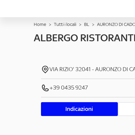
Home
>
Tutti i locali
>
BL
>
AURONZO DI CAD
ALBERGO RISTORANT
VIA RIZIO'
32041
-
AURONZO DI C
+39 0435 9247
Indicazioni