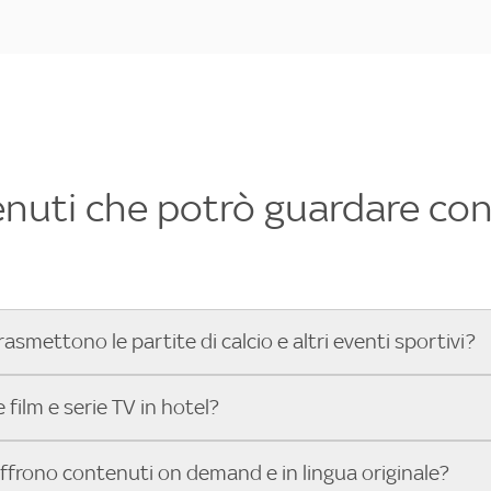
enuti che potrò guardare con 
rasmettono le partite di calcio e altri eventi sportivi?
hotel dove poter vedere le partite di Serie A, UEFA Champion
film e serie TV in hotel?
toGP™ e tutto lo sport di Sky, Trova Hotel ti aiuta a individ
sci il tuo indirizzo nella barra di ricerca e scopri subito l'hot
che hanno Sky in camera offrono una vasta selezione di film ita
offrono contenuti on demand e in lingua originale?
gli eventi sportivi.