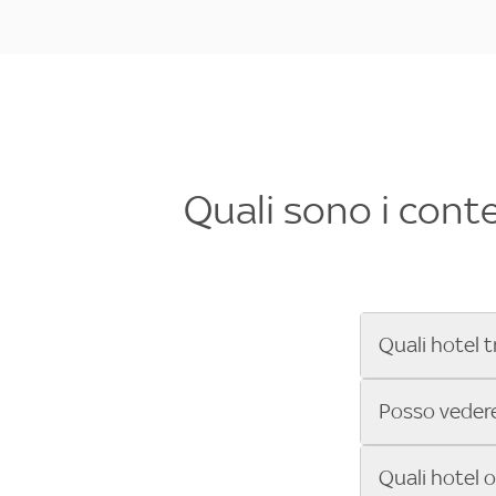
Quali sono i cont
Quali hotel t
Se cerchi un 
Posso vedere 
Formula 1®, Mo
secondi! Inseri
Sì, gli hotel 
Quali hotel 
che trasmette 