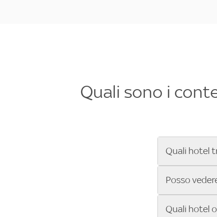
Quali sono i cont
Quali hotel t
Se cerchi un 
Posso vedere 
Formula 1®, Mo
secondi! Inseri
Sì, gli hotel 
Quali hotel 
che trasmette 