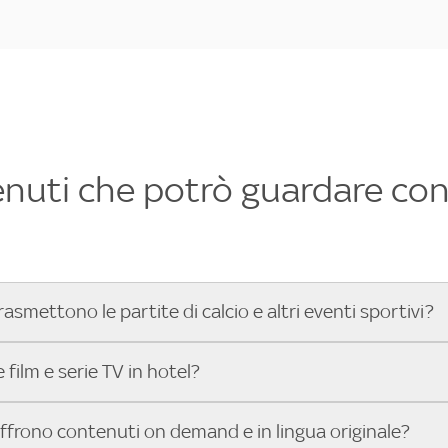
enuti che potrò guardare con 
rasmettono le partite di calcio e altri eventi sportivi?
hotel dove poter vedere le partite di Serie A, UEFA Champion
film e serie TV in hotel?
toGP™ e tutto lo sport di Sky, Trova Hotel ti aiuta a individ
sci il tuo indirizzo nella barra di ricerca e scopri subito l'hot
che hanno Sky in camera offrono una vasta selezione di film ita
offrono contenuti on demand e in lingua originale?
gli eventi sportivi.