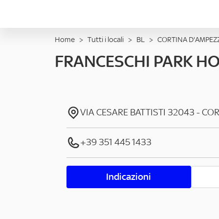
Home
>
Tutti i locali
>
BL
>
CORTINA D'AMPEZ
FRANCESCHI PARK HOT
VIA CESARE BATTISTI
32043
-
COR
+39 351 445 1433
Indicazioni