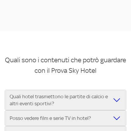
Quali sono i contenuti che potrò guardare
con il Prova Sky Hotel
Quali hotel trasmettono le partite di calcio e
altri eventi sportivi?
Se cerchi un hotel dove poter vedere le partite di Serie A,
Posso vedere film e serie TV in hotel?
UEFA Champions League, Formula 1®, MotoGP™ e tutto lo
sport di Sky, Trova Hotel ti aiuta a individuarlo in pochi