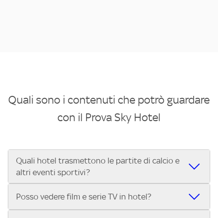
Quali sono i contenuti che potrò guardare
con il Prova Sky Hotel
Quali hotel trasmettono le partite di calcio e
altri eventi sportivi?
Se cerchi un hotel dove poter vedere le partite di Serie A,
Posso vedere film e serie TV in hotel?
UEFA Champions League, Formula 1®, MotoGP™ e tutto lo
sport di Sky, Trova Hotel ti aiuta a individuarlo in pochi