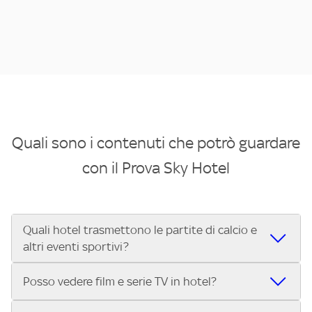
Quali sono i contenuti che potrò guardare
con il Prova Sky Hotel
Quali hotel trasmettono le partite di calcio e
altri eventi sportivi?
Se cerchi un hotel dove poter vedere le partite di Serie A,
Posso vedere film e serie TV in hotel?
UEFA Champions League, Formula 1®, MotoGP™ e tutto lo
sport di Sky, Trova Hotel ti aiuta a individuarlo in pochi