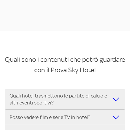
Quali sono i contenuti che potrò guardare
con il Prova Sky Hotel
Quali hotel trasmettono le partite di calcio e
altri eventi sportivi?
Se cerchi un hotel dove poter vedere le partite di Serie A,
Posso vedere film e serie TV in hotel?
UEFA Champions League, Formula 1®, MotoGP™ e tutto lo
sport di Sky, Trova Hotel ti aiuta a individuarlo in pochi