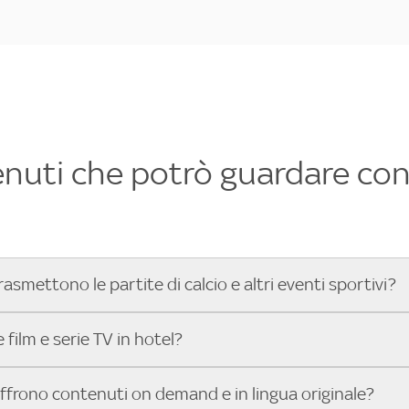
enuti che potrò guardare con 
rasmettono le partite di calcio e altri eventi sportivi?
hotel dove poter vedere le partite di Serie A, UEFA Champion
film e serie TV in hotel?
toGP™ e tutto lo sport di Sky, Trova Hotel ti aiuta a individ
sci il tuo indirizzo nella barra di ricerca e scopri subito l'hot
che hanno Sky in camera offrono una vasta selezione di film ita
offrono contenuti on demand e in lingua originale?
gli eventi sportivi.