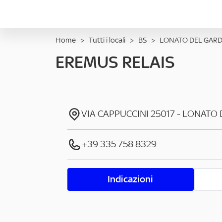
Home
>
Tutti i locali
>
BS
>
LONATO DEL GAR
EREMUS RELAIS
VIA CAPPUCCINI
25017
-
LONATO 
+39 335 758 8329
Indicazioni