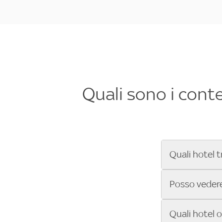
Quali sono i cont
Quali hotel t
Se cerchi un 
Posso vedere 
Formula 1®, Mo
secondi! Inseri
Sì, gli hotel 
Quali hotel 
che trasmette 