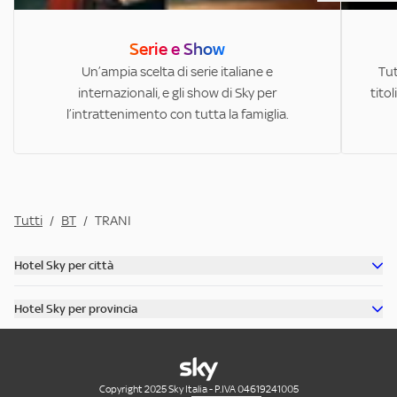
Serie e Show
Un’ampia scelta di serie italiane e
Tut
internazionali, e gli show di Sky per
titol
l’intrattenimento con tutta la famiglia.
Tutti
/
BT
/
TRANI
Hotel Sky per città
Scopri tutti gli hotel di Roma
Hotel Sky per provincia
Scopri tutti gli hotel di Venezia
Scopri tutti gli hotel in provincia di Milano
Scopri tutti gli hotel di Rimini
Scopri tutti gli hotel in provincia di Roma
Scopri tutti gli hotel di Riccione
Scopri tutti gli hotel in provincia di Bologna
Copyright 2025 Sky Italia - P.IVA 04619241005