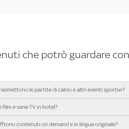
enuti che potrò guardare con 
rasmettono le partite di calcio e altri eventi sportivi?
hotel dove poter vedere le partite di Serie A, UEFA Champion
film e serie TV in hotel?
toGP™ e tutto lo sport di Sky, Trova Hotel ti aiuta a individ
sci il tuo indirizzo nella barra di ricerca e scopri subito l'hot
che hanno Sky in camera offrono una vasta selezione di film ita
offrono contenuti on demand e in lingua originale?
gli eventi sportivi.