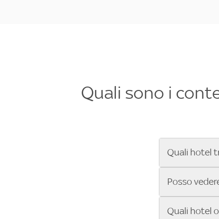
Quali sono i cont
Quali hotel t
Se cerchi un 
Posso vedere 
Formula 1®, Mo
secondi! Inseri
Sì, gli hotel 
Quali hotel 
che trasmette 