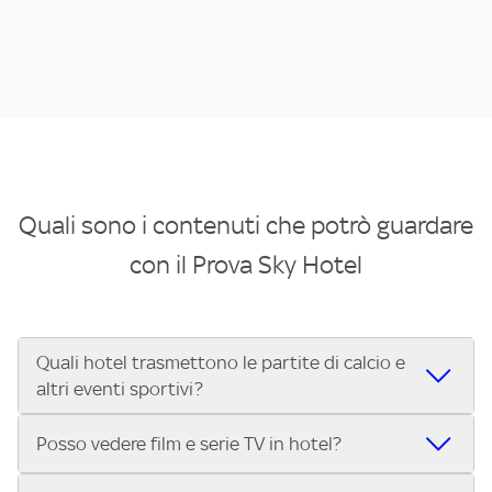
Quali sono i contenuti che potrò guardare
con il Prova Sky Hotel
Quali hotel trasmettono le partite di calcio e
altri eventi sportivi?
Se cerchi un hotel dove poter vedere le partite di Serie A,
Posso vedere film e serie TV in hotel?
UEFA Champions League, Formula 1®, MotoGP™ e tutto lo
sport di Sky, Trova Hotel ti aiuta a individuarlo in pochi