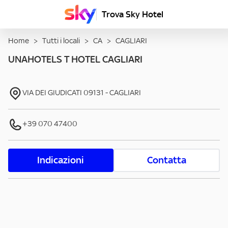
Trova Sky Hotel
Home
>
Tutti i locali
>
CA
>
CAGLIARI
UNAHOTELS T HOTEL CAGLIARI
VIA DEI GIUDICATI
09131
-
CAGLIARI
+39 070 47400
Indicazioni
Contatta