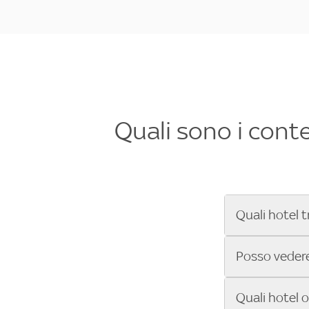
Quali sono i cont
Quali hotel t
Se cerchi un 
Posso vedere 
Formula 1®, Mo
secondi! Inseri
Sì, gli hotel 
Quali hotel 
che trasmette 