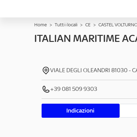
Home
>
Tutti i locali
>
CE
>
CASTEL VOLTURN
ITALIAN MARITIME A
VIALE DEGLI OLEANDRI
81030
-
C
+39 081 509 9303
Indicazioni