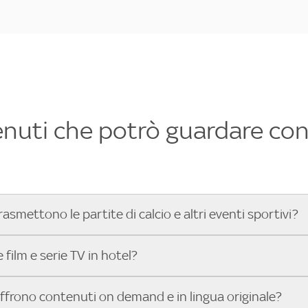
enuti che potrò guardare con 
rasmettono le partite di calcio e altri eventi sportivi?
hotel dove poter vedere le partite di Serie A, UEFA Champion
film e serie TV in hotel?
toGP™ e tutto lo sport di Sky, Trova Hotel ti aiuta a individ
sci il tuo indirizzo nella barra di ricerca e scopri subito l'hot
che hanno Sky in camera offrono una vasta selezione di film ita
offrono contenuti on demand e in lingua originale?
gli eventi sportivi.