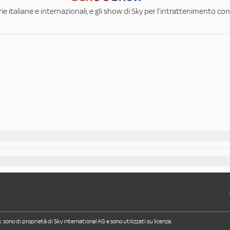
ie italiane e internazionali, e gli show di Sky per l’intrattenimento con 
i, sono di proprietà di Sky international AG e sono utilizzati su licenza.