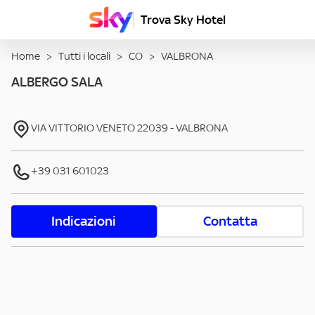
Trova Sky Hotel
Home
>
Tutti i locali
>
CO
>
VALBRONA
ALBERGO SALA
VIA VITTORIO VENETO
22039
-
VALBRONA
+39 031 601023
Indicazioni
Contatta