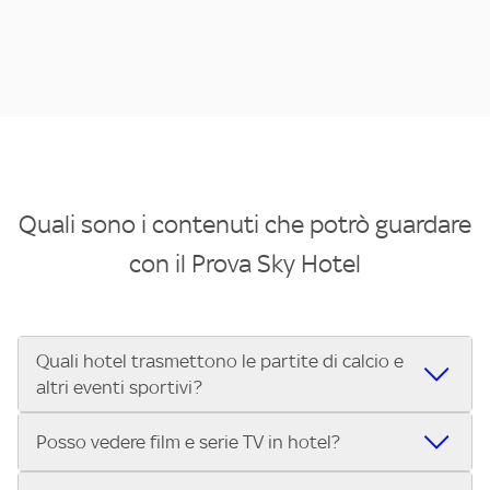
Quali sono i contenuti che potrò guardare
con il Prova Sky Hotel
Quali hotel trasmettono le partite di calcio e
altri eventi sportivi?
Se cerchi un hotel dove poter vedere le partite di Serie A,
Posso vedere film e serie TV in hotel?
UEFA Champions League, Formula 1®, MotoGP™ e tutto lo
sport di Sky, Trova Hotel ti aiuta a individuarlo in pochi