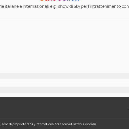
ie italiane e internazionali, e gli show di Sky per l’intrattenimento con 
i, sono di proprietà di Sky international AG e sono utilizzati su licenza.