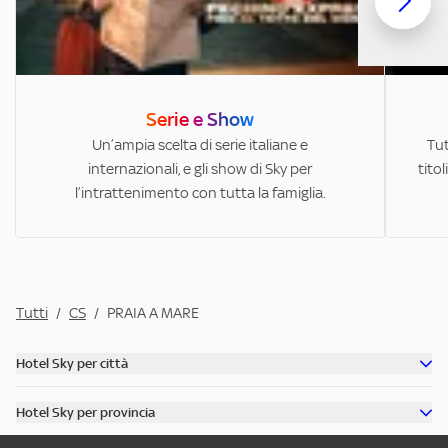
Serie e Show
Un’ampia scelta di serie italiane e
Tut
internazionali, e gli show di Sky per
titol
l’intrattenimento con tutta la famiglia.
Tutti
/
CS
/
PRAIA A MARE
Hotel Sky per città
Scopri tutti gli hotel di Roma
Hotel Sky per provincia
Scopri tutti gli hotel di Venezia
Scopri tutti gli hotel in provincia di Milano