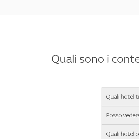
Quali sono i cont
Quali hotel t
Se cerchi un 
Posso vedere 
Formula 1®, Mo
secondi! Inseri
Sì, gli hotel 
Quali hotel 
che trasmette 