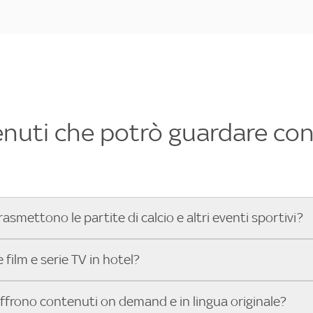
enuti che potrò guardare con 
rasmettono le partite di calcio e altri eventi sportivi?
hotel dove poter vedere le partite di Serie A, UEFA Champion
film e serie TV in hotel?
toGP™ e tutto lo sport di Sky, Trova Hotel ti aiuta a individ
sci il tuo indirizzo nella barra di ricerca e scopri subito l'hot
che hanno Sky in camera offrono una vasta selezione di film ita
offrono contenuti on demand e in lingua originale?
gli eventi sportivi.