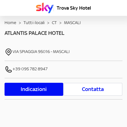
Trova Sky Hotel
Home
>
Tutti i locali
>
CT
>
MASCALI
ATLANTIS PALACE HOTEL
VIA SPIAGGIA
95016
-
MASCALI
+39 095 782 8947
Indicazioni
Contatta