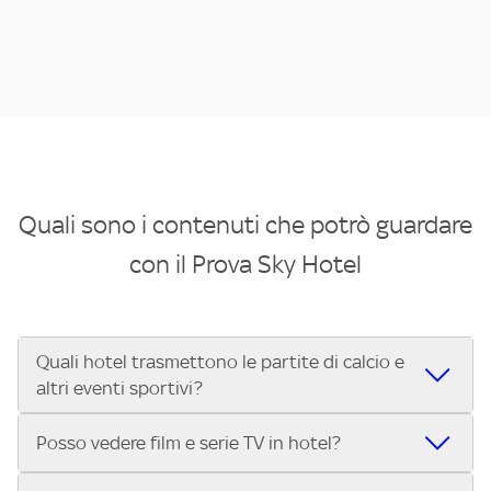
Quali sono i contenuti che potrò guardare
con il Prova Sky Hotel
Quali hotel trasmettono le partite di calcio e
altri eventi sportivi?
Se cerchi un hotel dove poter vedere le partite di Serie A,
Posso vedere film e serie TV in hotel?
UEFA Champions League, Formula 1®, MotoGP™ e tutto lo
sport di Sky, Trova Hotel ti aiuta a individuarlo in pochi