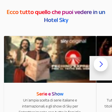
Ecco tutto quello che puoi vedere in un
Hotel Sky
Serie e Show
Un’ampia scelta di serie italiane e
Tut
internazionali, e gli show di Sky per
titol