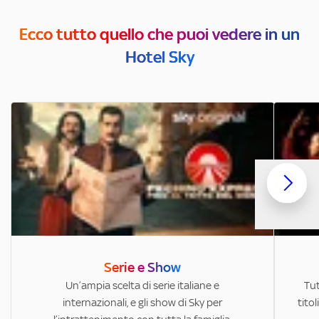
Ecco tutto quello che puoi vedere in un
Hotel Sky
Serie e Show
Un’ampia scelta di serie italiane e
Tut
internazionali, e gli show di Sky per
titol