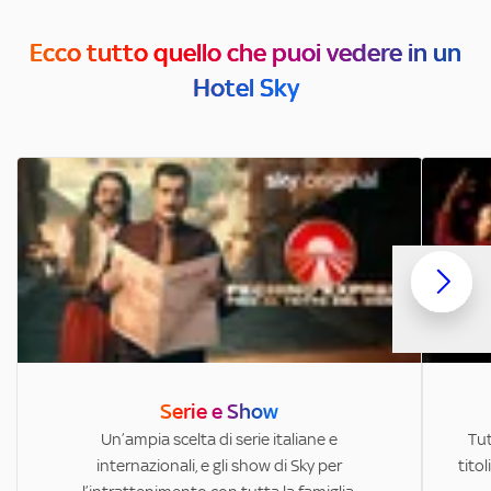
Ecco tutto quello che puoi vedere in un
Hotel Sky
Serie e Show
Un’ampia scelta di serie italiane e
Tut
internazionali, e gli show di Sky per
titol