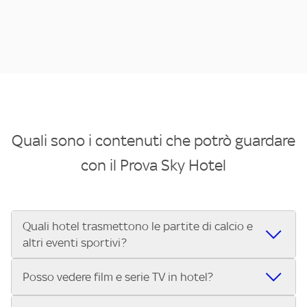
Quali sono i contenuti che potrò guardare
con il Prova Sky Hotel
Quali hotel trasmettono le partite di calcio e
altri eventi sportivi?
Se cerchi un hotel dove poter vedere le partite di Serie A,
Posso vedere film e serie TV in hotel?
UEFA Champions League, Formula 1®, MotoGP™ e tutto lo
sport di Sky, Trova Hotel ti aiuta a individuarlo in pochi