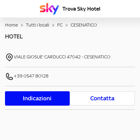
Trova Sky Hotel
Home
>
Tutti i locali
>
FC
>
CESENATICO
HOTEL
VIALE GIOSUE' CARDUCCI
47042
-
CESENATICO
+39 0547 80128
Indicazioni
Contatta