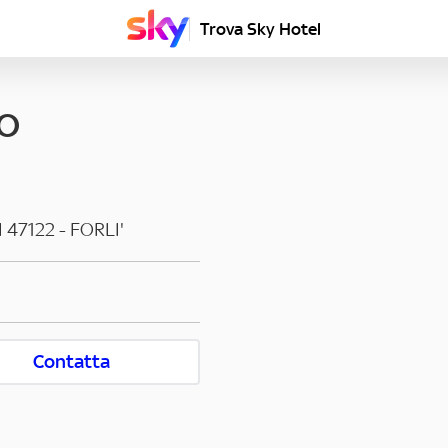
Trova Sky Hotel
LO
I
47122
-
FORLI'
Contatta