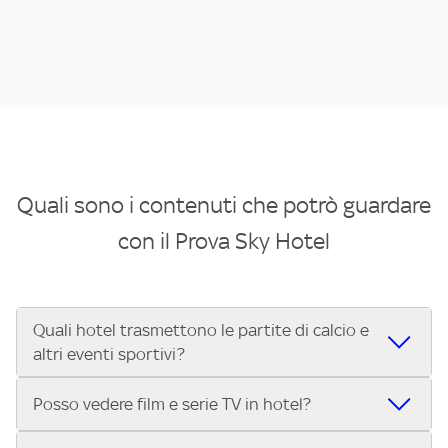
Quali sono i contenuti che potrò guardare
con il Prova Sky Hotel
Quali hotel trasmettono le partite di calcio e
altri eventi sportivi?
Se cerchi un hotel dove poter vedere le partite di Serie A,
Posso vedere film e serie TV in hotel?
UEFA Champions League, Formula 1®, MotoGP™ e tutto lo
sport di Sky, Trova Hotel ti aiuta a individuarlo in pochi