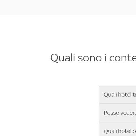
Quali sono i cont
Quali hotel t
Se cerchi un 
Posso vedere 
Formula 1®, Mo
secondi! Inseri
Sì, gli hotel 
Quali hotel 
che trasmette 