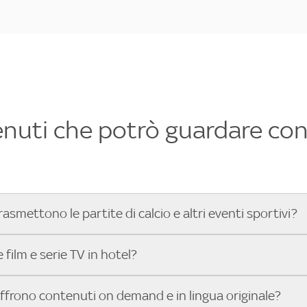
enuti che potrò guardare con 
rasmettono le partite di calcio e altri eventi sportivi?
hotel dove poter vedere le partite di Serie A, UEFA Champion
film e serie TV in hotel?
toGP™ e tutto lo sport di Sky, Trova Hotel ti aiuta a individ
sci il tuo indirizzo nella barra di ricerca e scopri subito l'hot
che hanno Sky in camera offrono una vasta selezione di film ita
offrono contenuti on demand e in lingua originale?
gli eventi sportivi.