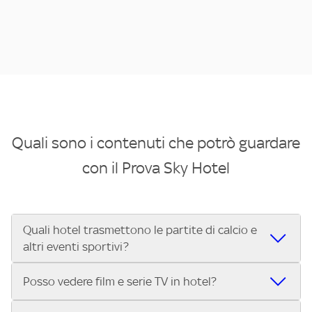
Quali sono i contenuti che potrò guardare
con il Prova Sky Hotel
Quali hotel trasmettono le partite di calcio e
altri eventi sportivi?
Se cerchi un hotel dove poter vedere le partite di Serie A,
Posso vedere film e serie TV in hotel?
UEFA Champions League, Formula 1®, MotoGP™ e tutto lo
sport di Sky, Trova Hotel ti aiuta a individuarlo in pochi