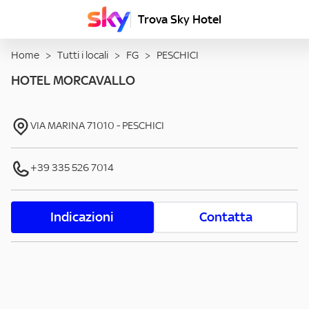
Trova Sky Hotel
Home
>
Tutti i locali
>
FG
>
PESCHICI
HOTEL MORCAVALLO
VIA MARINA
71010
-
PESCHICI
+39 335 526 7014
Indicazioni
Contatta