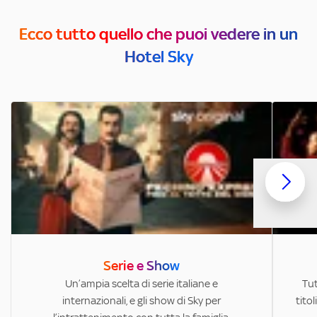
Ecco tutto quello che puoi vedere in un
Hotel Sky
Serie e Show
Un’ampia scelta di serie italiane e
Tut
internazionali, e gli show di Sky per
titol