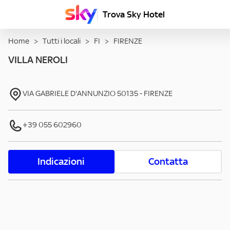
Trova Sky Hotel
Home
>
Tutti i locali
>
FI
>
FIRENZE
VILLA NEROLI
VIA GABRIELE D'ANNUNZIO
50135
-
FIRENZE
+39 055 602960
Indicazioni
Contatta