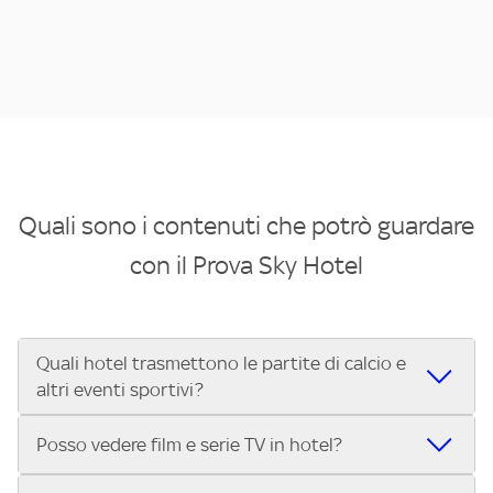
Quali sono i contenuti che potrò guardare
con il Prova Sky Hotel
Quali hotel trasmettono le partite di calcio e
altri eventi sportivi?
Se cerchi un hotel dove poter vedere le partite di Serie A,
Posso vedere film e serie TV in hotel?
UEFA Champions League, Formula 1®, MotoGP™ e tutto lo
sport di Sky, Trova Hotel ti aiuta a individuarlo in pochi