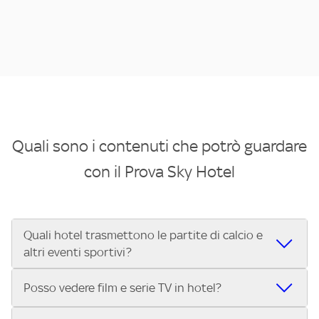
Quali sono i contenuti che potrò guardare
con il Prova Sky Hotel
Quali hotel trasmettono le partite di calcio e
altri eventi sportivi?
Se cerchi un hotel dove poter vedere le partite di Serie A,
Posso vedere film e serie TV in hotel?
UEFA Champions League, Formula 1®, MotoGP™ e tutto lo
sport di Sky, Trova Hotel ti aiuta a individuarlo in pochi