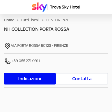
Trova Sky Hotel
Home
>
Tutti i locali
>
FI
>
FIRENZE
NH COLLECTION PORTA ROSSA
VIA PORTA ROSSA
50123
-
FIRENZE
+39 055 271 0911
Indicazioni
Contatta