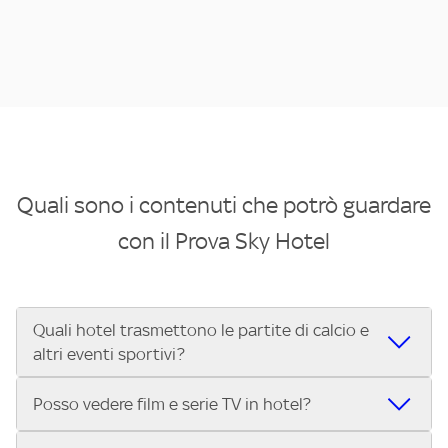
Quali sono i contenuti che potrò guardare
con il Prova Sky Hotel
Quali hotel trasmettono le partite di calcio e
altri eventi sportivi?
Se cerchi un hotel dove poter vedere le partite di Serie A,
Posso vedere film e serie TV in hotel?
UEFA Champions League, Formula 1®, MotoGP™ e tutto lo
sport di Sky, Trova Hotel ti aiuta a individuarlo in pochi